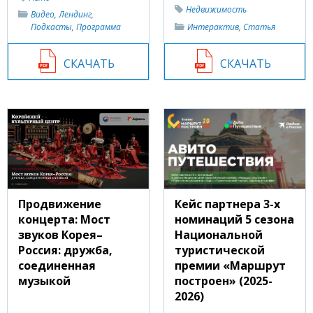
Недвижимость
Видео
,
Лендинг
,
Подкасты
,
Программа
Интерактив
,
Статья
СКАЧАТЬ
СКАЧАТЬ
Кейс партнера 3-х
Продвижение
номинаций 5 сезона
концерта: Мост
Национальной
звуков Корея–
туристической
Россия: дружба,
премии «Маршрут
соединенная
построен» (2025-
музыкой
2026)