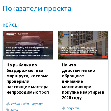
Показатели проекта
КЕЙСЫ
На рыбалку по
На что
бездорожью: два
действительно
маршрута, которые
обращают
проверили
внимание
настоящие мастера
москвичи при
непроходимых троп
покупке квартиры в
2026 году
Радио
,
Сайт
,
Соцсети
Соцсети
Авто