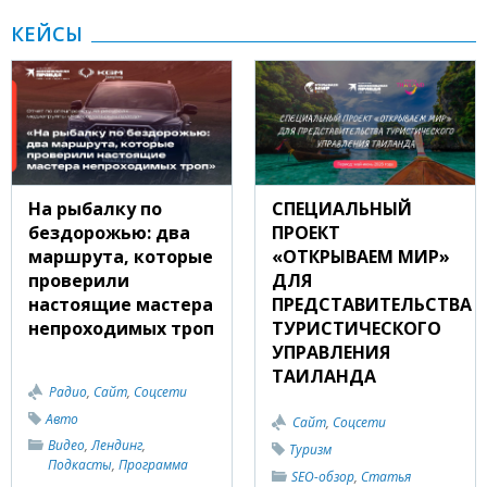
КЕЙСЫ
На рыбалку по
СПЕЦИАЛЬНЫЙ
бездорожью: два
ПРОЕКТ
маршрута, которые
«ОТКРЫВАЕМ МИР»
проверили
ДЛЯ
настоящие мастера
ПРЕДСТАВИТЕЛЬСТВА
непроходимых троп
ТУРИСТИЧЕСКОГО
УПРАВЛЕНИЯ
ТАИЛАНДА
Радио
,
Сайт
,
Соцсети
Авто
Сайт
,
Соцсети
Видео
,
Лендинг
,
Туризм
Подкасты
,
Программа
SEO-обзор
,
Статья