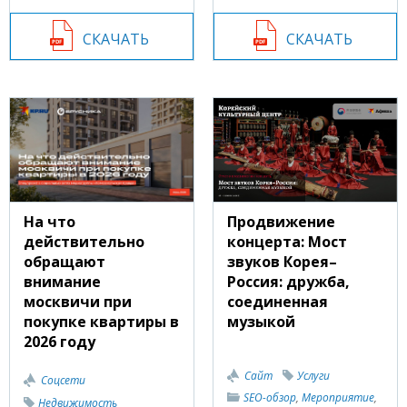
СКАЧАТЬ
СКАЧАТЬ
На что
Продвижение
действительно
концерта: Мост
обращают
звуков Корея–
внимание
Россия: дружба,
москвичи при
соединенная
покупке квартиры в
музыкой
2026 году
Сайт
Услуги
Соцсети
SEO-обзор
,
Мероприятие
,
Недвижимость