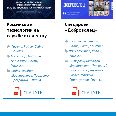
Российские
Спецпроект
технологии на
«Доброволец»
службе отечеству
cross media
,
Газета
,
Радио
,
Сайт
,
Соцсети
Газета
,
Радио
,
Сайт
,
Соцсети
Все
,
Госсектор
,
Услуги
,
Экология
Госсектор
,
Медицина
,
Промышленность
,
Интервью
,
Марафон
,
Экология
Мероприятие
,
Нативный
,
Подкасты
,
Программа
,
Видео
,
Лендинг
,
Раздел
,
Рубрика
,
Мероприятие
,
Подкасты
,
Спонсорство
,
Статья
Программа
,
Статья
СКАЧАТЬ
СКАЧАТЬ