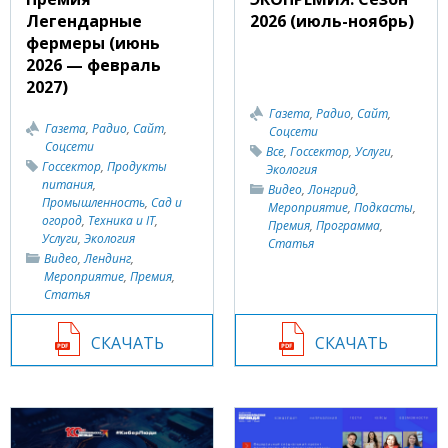
Легендарные
2026 (июль-ноябрь)
фермеры (июнь
2026 — февраль
2027)
Газета
,
Радио
,
Сайт
,
Газета
,
Радио
,
Сайт
,
Соцсети
Соцсети
Все
,
Госсектор
,
Услуги
,
Госсектор
,
Продукты
Экология
питания
,
Видео
,
Лонгрид
,
Промышленность
,
Сад и
Мероприятие
,
Подкасты
,
огород
,
Техника и IT
,
Премия
,
Программа
,
Услуги
,
Экология
Статья
Видео
,
Лендинг
,
Мероприятие
,
Премия
,
Статья
СКАЧАТЬ
СКАЧАТЬ