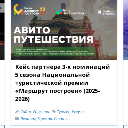
Кейс партнера 3-х номинаций
5 сезона Национальной
туристической премии
«Маршрут построен» (2025-
2026)
Сайт
,
Соцсети
Туризм
,
Услуги
Лендинг
,
Премия
,
Статья